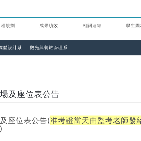
課程規劃
成果績效
相關連結
學生園
媒體設計系
觀光與餐旅管理系
定-試場及座位表公告
試場及座位表公告(
准考證當天由監考老師發
)